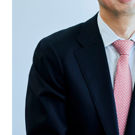
インフラを創る」というビ
ジョンのもと、発注企業と受
注企業を適切に結びつけ、
企業間取引の効率化を図る
事業を展開しています。
企業が最適なパートナーと
迅速に出会うことにより、生
産性の向上やデジタルトラ
ンスフォーメーション（DX）
の実現を促進し、新たなビ
ジネスチャンスの創出を目
指しています。これを通じて、