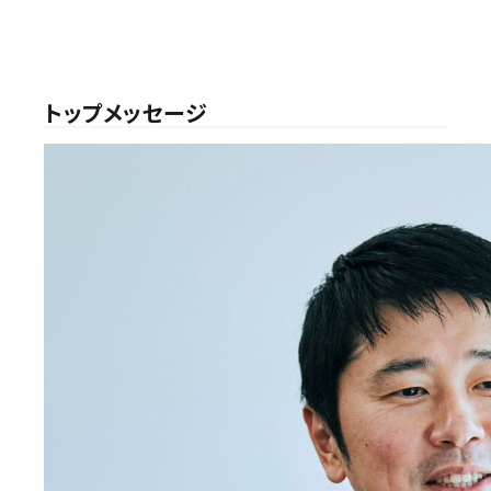
トップメッセージ
PRONI株式会社は、2025
年12月24日、東京証券取引
所グロース市場に上場いた
します。ここに謹んでご報告
申し上げるとともに、これま
での皆さまのご支援とご高
配に心より感謝申し上げま
す。
当社は、「受発注を変革する