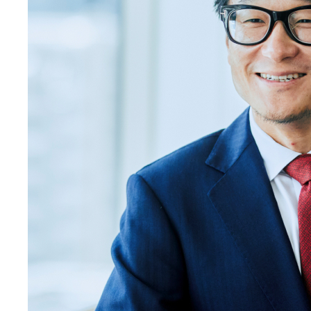
し、日本のビジネスに新た
な価値を提供していきます。
このたびの上場を機に、株
式公開企業としての責任を
自覚し、ビジョンの実現と持
続的な成長に向けて、役員・
従業員一同、一層の努力を
重ねてまいります。
今後とも、変わらぬご支援と
ご指導を賜りますよう、心よ
りお願い申し上げます。