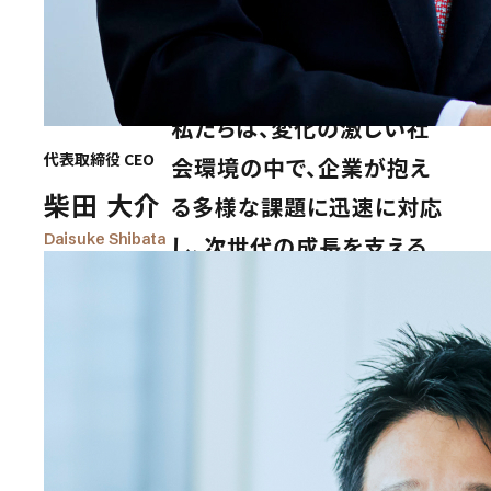
中小企業をはじめとする日
本の産業全体の活性化に貢
献してまいります。
私たちは、変化の激しい社
代表取締役 CEO
会環境の中で、企業が抱え
柴田 大介
る多様な課題に迅速に対応
Daisuke Shibata
し、次世代の成長を支える
インフラ企業としての役割
を果たしてまいります。デジ
タル技術の活用による経営
判断の高度化や業務プロセ
スの最適化を通じて、生産
性と競争力の向上を実現